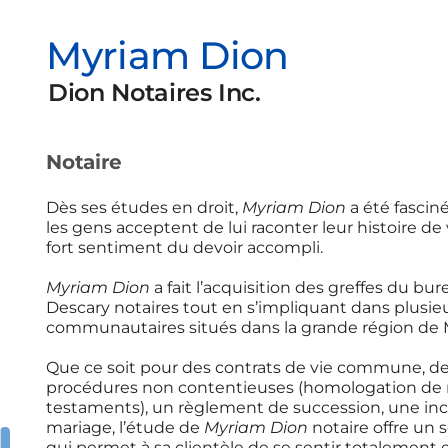
Myriam Dion
Dion Notaires Inc.
Notaire
Dès ses études en droit,
Myriam Dion
a été fasciné
les gens acceptent de lui raconter leur histoire de
fort sentiment du devoir accompli.
Myriam Dion
a fait l’acquisition des greffes du b
Descary notaires tout en s’impliquant dans plusie
communautaires situés dans la grande région de M
Que ce soit pour des contrats de vie commune, d
procédures non contentieuses (homologation de m
testaments), un règlement de succession, une inco
mariage, l’étude de
Myriam Dion
notaire offre un 
qui permet à sa clientèle de se sentir totalement 