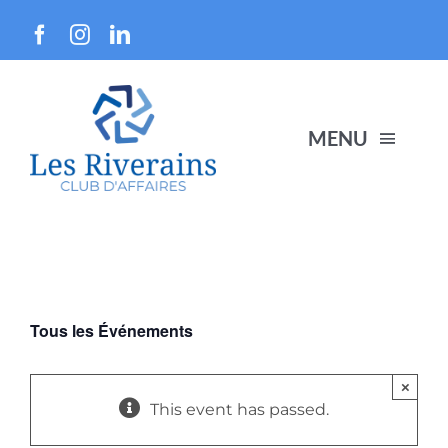
Skip
to
content
MENU
Membres
À propos
Tous les Événements
Événements
×
This event has passed.
Devenir membre