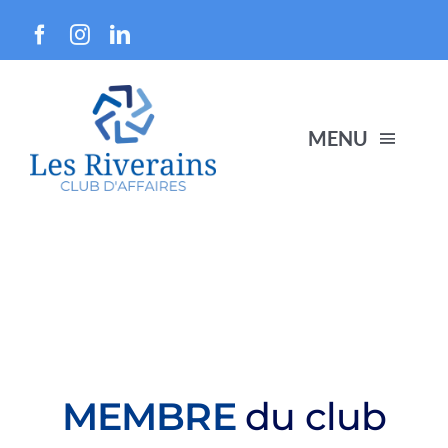
Skip
to
content
MENU
Membres
À propos
Événements
MEMBRE
du club
Devenir membre